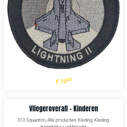
00
€
10
Vliegeroverall – Kinderen
313 Squadron
,
Alle producten
,
Kleding
,
Kleding
,
Koninklijke Luchtmacht