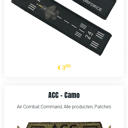
00
€
3
ACC – Camo
Air Combat Command
,
Alle producten
,
Patches