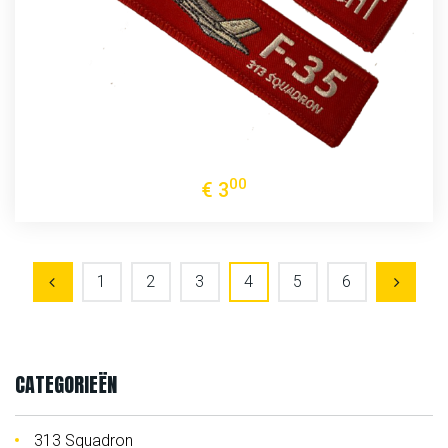
00
€
3
1
2
3
4
5
6
P
N
R
E
E
X
CATEGORIEËN
V
T
313 Squadron
I
P