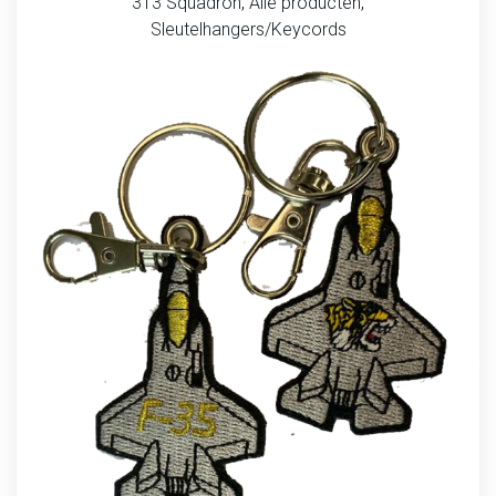
313 Squadron
,
Alle producten
,
Sleutelhangers/Keycords