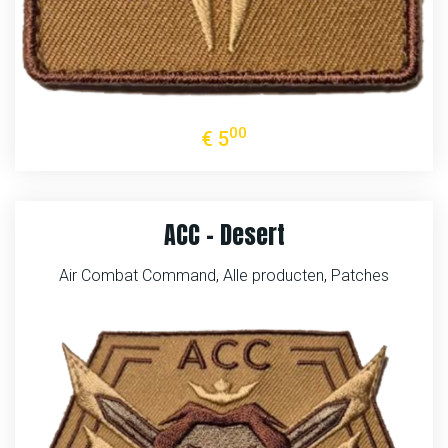
00
€
5
ACC – Desert
Air Combat Command
,
Alle producten
,
Patches