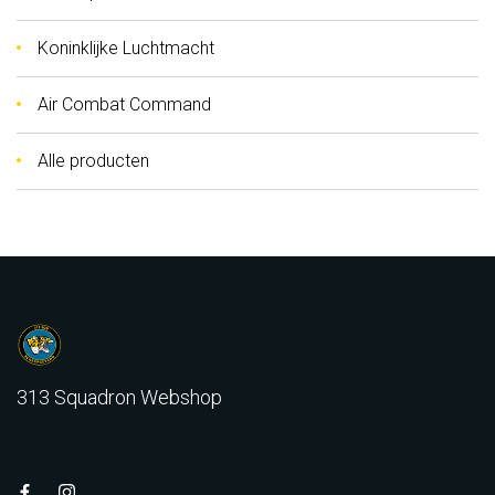
O
A
Koninklijke Luchtmacht
U
G
Air Combat Command
S
E
P
Alle producten
A
G
E
313 Squadron Webshop