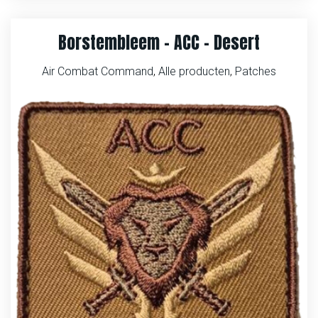
Borstembleem – ACC – Desert
Air Combat Command
,
Alle producten
,
Patches