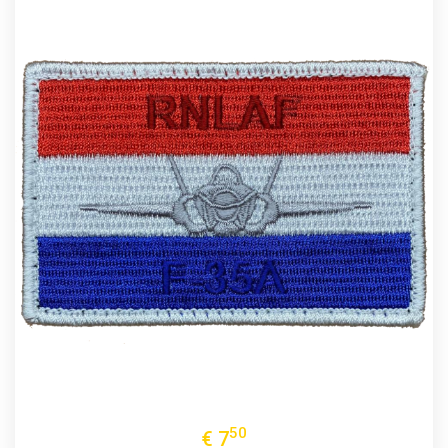
50
€
7