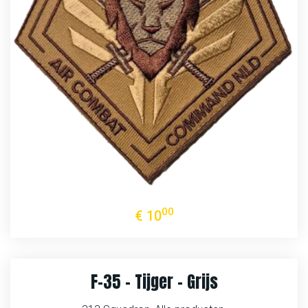
00
€
10
F-35 – Tijger – Grijs