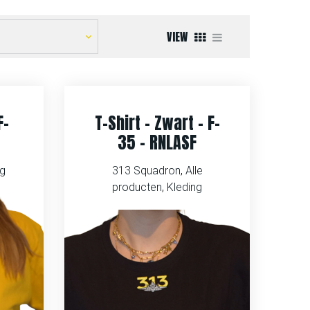
VIEW
F-
T-Shirt – Zwart – F-
35 – RNLASF
ng
313 Squadron
,
Alle
producten
,
Kleding