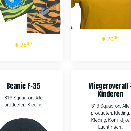
00
€
20
00
€
25
Beanie F-35
Vliegeroverall 
Kinderen
313 Squadron
,
Alle
producten
,
Kleding
313 Squadron
,
Alle
producten
,
Kleding
,
Kleding
,
Koninklijke
Luchtmacht