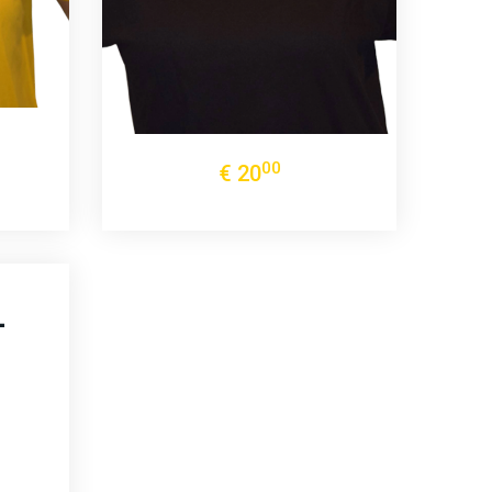
00
€
20
–