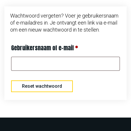
Wachtwoord vergeten? Voer je gebruikersnaam
of e-mailadres in. Je ontvangt een link via e-mail
om een nieuw wachtwoord in te stellen.
V
Gebruikersnaam of e-mail
*
e
r
e
Reset wachtwoord
i
s
t