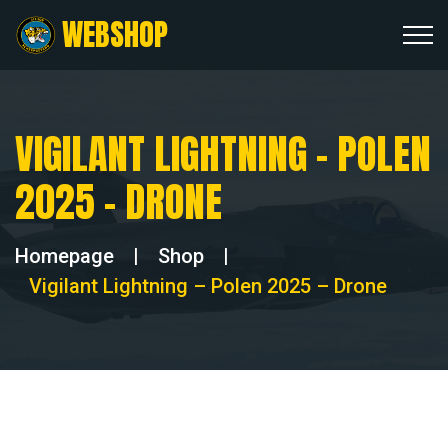
WEBSHOP
VIGILANT LIGHTNING – POLEN
2025 – DRONE
Homepage
|
Shop
|
Vigilant Lightning – Polen 2025 – Drone